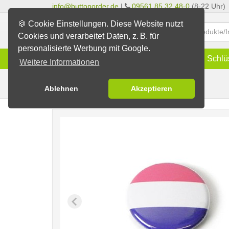
info@buttonorder.de
|
09561 85 32 48-0
(8-22 Uhr)
🍪 Cookie Einstellungen. Diese Website nutzt
Cookies und verarbeitet Daten, z. B. für
personalisierte Werbung mit Google.
Infos
Buttons
Magnete
Schlü
Weitere Informationen
Niederlande
Fertig-Sortiment
Flaggen
Ablehnen
Akzeptieren