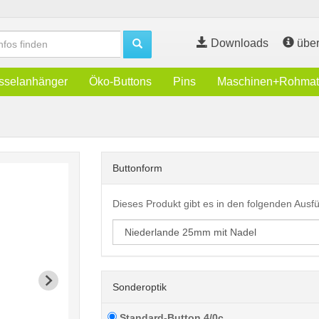
Downloads
über
sselanhänger
Öko-Buttons
Pins
Maschinen+Rohmate
Buttonform
Dieses Produkt gibt es in den folgenden Aus
Sonderoptik
Standard-Button 4/0c