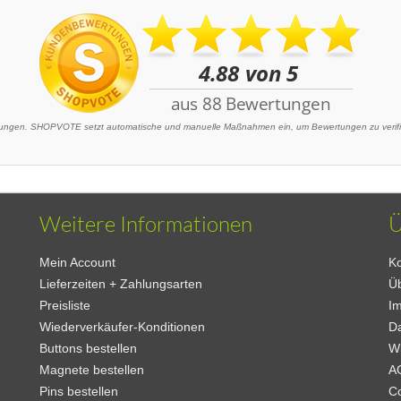
ngen. SHOPVOTE setzt automatische und manuelle Maßnahmen ein, um Bewertungen zu verifizi
Weitere Informationen
Ü
Mein Account
Ko
Lieferzeiten + Zahlungsarten
Ü
Preisliste
I
Wiederverkäufer-Konditionen
D
Buttons bestellen
W
Magnete bestellen
A
Pins bestellen
C