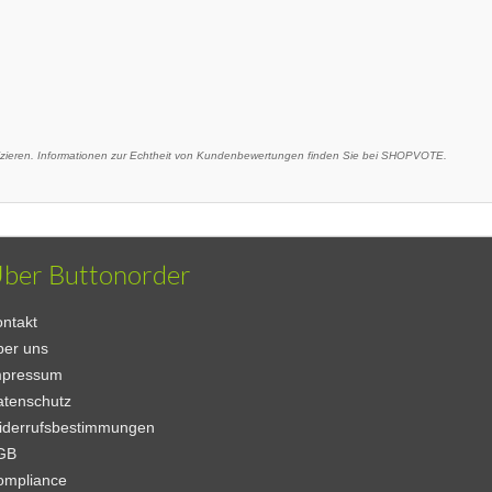
eren. Informationen zur Echtheit von Kundenbewertungen finden Sie bei SHOPVOTE.
ber Buttonorder
ntakt
ber uns
mpressum
atenschutz
iderrufsbestimmungen
GB
ompliance