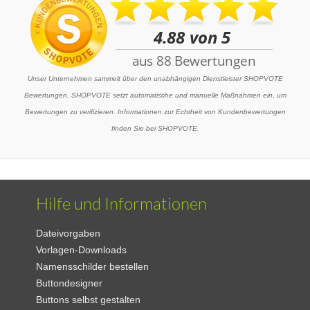
Unser Unternehmen sammelt über den unabhängigen Dienstleister SHOPVOTE
Bewertungen. SHOPVOTE setzt automatische und manuelle Maßnahmen ein, um
Bewertungen zu verifizieren. Informationen zur Echtheit von Kundenbewertungen
finden Sie bei SHOPVOTE.
Hilfe und Informationen
Dateivorgaben
Vorlagen-Downloads
Namensschilder bestellen
Buttondesigner
Buttons selbst gestalten