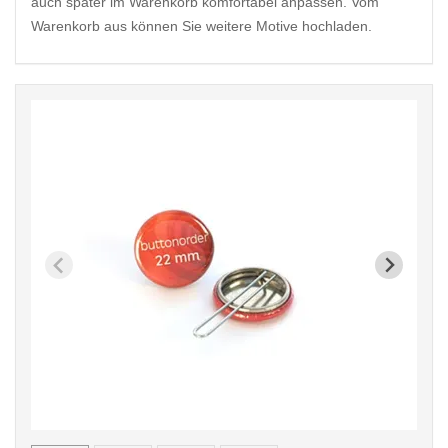
auch später im Warenkorb komfortabel anpassen. Vom
Warenkorb aus können Sie weitere Motive hochladen.
< /picture>
< /pi