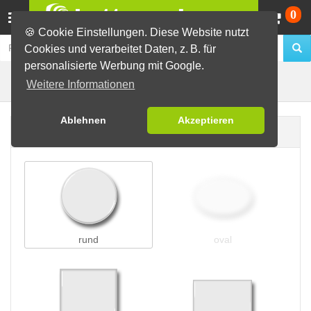
Wa
0
🍪 Cookie Einstellungen. Diese Website nutzt
Cookies und verarbeitet Daten, z. B. für
personalisierte Werbung mit Google.
Clip-Buttons
Buttons erstellen
Weitere Informationen
Ablehnen
Akzeptieren
Buttonform
rund
oval