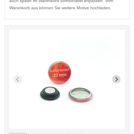
auch später im Warenkorb komfortabel anpassen. Vom
Warenkorb aus können Sie weitere Motive hochladen.
< /picture>
< /pi