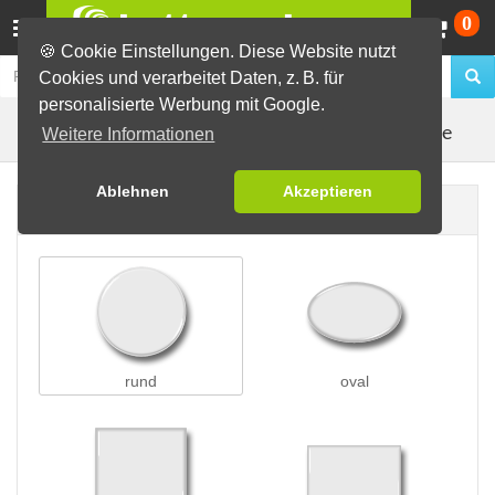
Wa
0
🍪 Cookie Einstellungen. Diese Website nutzt
Cookies und verarbeitet Daten, z. B. für
personalisierte Werbung mit Google.
Kleidungsmagnete
Buttons erstellen
Magnetbuttons
Weitere Informationen
Ablehnen
Akzeptieren
Buttonform
rund
oval