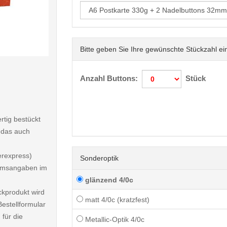
Bitte geben Sie Ihre gewünschte Stückzahl ei
< /picture>
Anzahl Buttons:
Stück
rtig bestückt
 das auch
erexpress)
Sonderoptik
atumsangaben im
glänzend 4/0c
ckprodukt wird
matt 4/0c (kratzfest)
estellformular
 für die
Metallic-Optik 4/0c