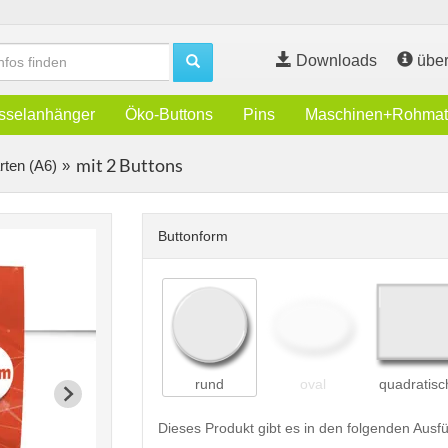
Downloads
über
sselanhänger
Öko-Buttons
Pins
Maschinen+Rohmate
mit 2 Buttons
rten (A6)
Buttonform
rund
oval
quadratisc
Dieses Produkt gibt es in den folgenden Aus