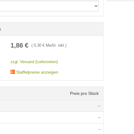
n
< /picture>
1,86
€
(
0,30
€ MwSt. inkl.)
zzgl. Versand (Lieferzeiten)
Staffelpreise anzeigen
Preis pro Stück
--
--
--