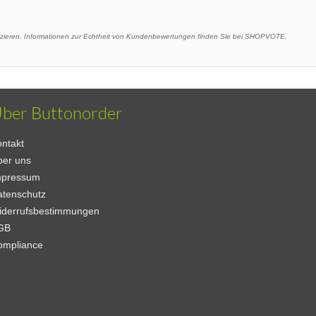
eren. Informationen zur Echtheit von Kundenbewertungen finden Sie bei SHOPVOTE.
ber Buttonorder
ntakt
ber uns
mpressum
atenschutz
iderrufsbestimmungen
GB
ompliance