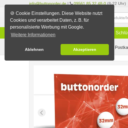
info@buttonorder.de
|
09561 85 32 48-0
(8-22 Uhr)
🍪 Cookie Einstellungen. Diese Website nutzt
Cookies und verarbeitet Daten, z. B. für
personalisierte Werbung mit Google.
Infos
Buttons
Magnete
Schlü
Weitere Informationen
Buttons erstellen
Buttons auf Karten
auf Postka
Ablehnen
Akzeptieren