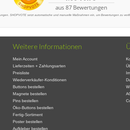
ngen. SHOPVOTE setzt automatische und manuelle Maßnahmen ein, um Bewertungen zu verifizi
Weitere Informationen
Ü
Mein Account
Ko
Lieferzeiten + Zahlungsarten
Ü
Preisliste
I
Wiederverkäufer-Konditionen
D
Buttons bestellen
W
Magnete bestellen
A
Pins bestellen
C
Öko-Buttons bestellen
Fertig-Sortiment
Poster bestellen
Aufkleber bestellen