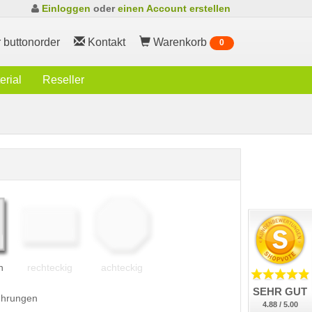
Einloggen
oder
einen Account erstellen
 buttonorder
Kontakt
Warenkorb
0
rial
Reseller
h
rechteckig
achteckig
SEHR GUT
führungen
4.88 / 5.00