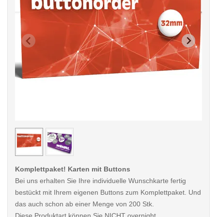
< /picture>
< /pi
Komplettpaket! Karten mit Buttons
Bei uns erhalten Sie Ihre individuelle Wunschkarte fertig
bestückt mit Ihrem eigenen Buttons zum Komplettpaket. Und
das auch schon ab einer Menge von 200 Stk.
Diese Produktart können Sie NICHT overnight