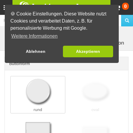
Wa
0
🍪 Cookie Einstellungen. Diese Website nutzt
Cookies und verarbeitet Daten, z. B. für
personalisierte Werbung mit Google.
Buttons erstellen
Buttons auf Karten
auf DIN Lang
Weitere Informationen
mit 1 Button
Karten
Ablehnen
Akzeptieren
Buttonform
rund
oval