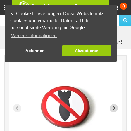
Wa
0
🍪 Cookie Einstellungen. Diese Website nutzt
Cookies und verarbeitet Daten, z. B. für
personalisierte Werbung mit Google.
Fertig-Sortiment
Buttons für den Frieden
Weitere Informationen
Keine Bomben!
Ablehnen
Akzeptieren